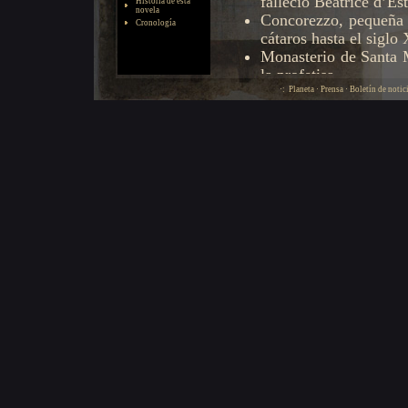
Historia de esta
novela
Cronología
·:
Planeta
·
Prensa
·
Boletín de notic