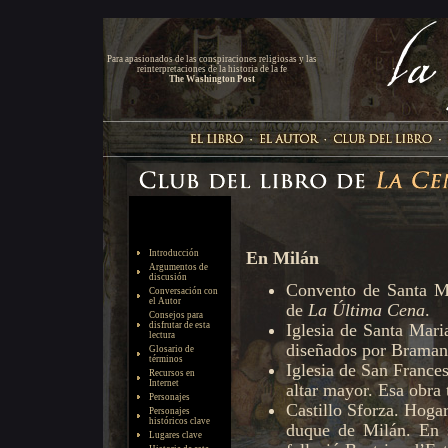
Para apasionados de las conspiraciones religiosas y las
reinterpretaciones de la historia de la fe
The Washington Post
Introducción
Argumentos de
discusión
Conversación con
el Autor
Consejos para
disfrutar de esta
lectura
Glosario de
términos
Recursos en
Internet
Personajes
Personajes
históricos clave
Lugares clave