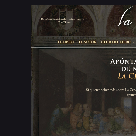
Un relato frenético de intriga y misterio.
The Times
Si quieres saber más sobre La Cena 
apúnta