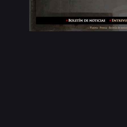
·:
Planeta
·
Prensa
·
Boletín de notic