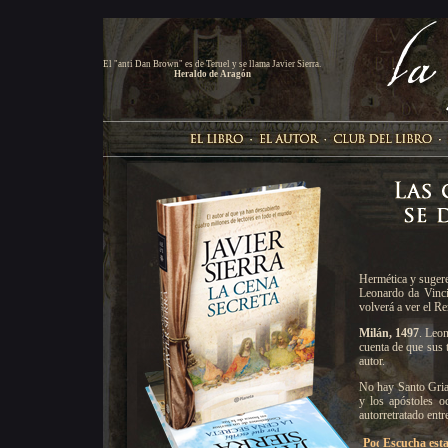
El "anti Dan Brown" es de Teruel y se llama Javier Sierra.
Heraldo de Aragón
Hermética y sugere
Leonardo da Vinci
volverá a ver el 
Milán, 1497
. Leon
cuenta de que sus 
autor.
No hay Santo Grial
y los apóstoles o
autorretratado entr
Escucha esta