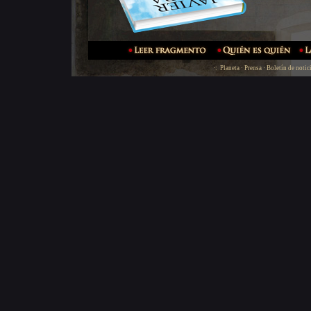
·:
Planeta
·
Prensa
·
Boletín de notic